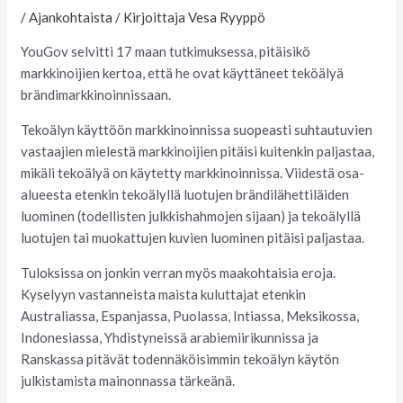
/
Ajankohtaista
/ Kirjoittaja
Vesa Ryyppö
YouGov selvitti 17 maan tutkimuksessa, pitäisikö
markkinoijien kertoa, että he ovat käyttäneet teköälyä
brändimarkkinoinnissaan.
Tekoälyn käyttöön markkinoinnissa suopeasti suhtautuvien
vastaajien mielestä markkinoijien pitäisi kuitenkin paljastaa,
mikäli tekoälyä on käytetty markkinoinnissa. Viidestä osa-
alueesta etenkin tekoälyllä luotujen brändilähettiläiden
luominen (todellisten julkkishahmojen sijaan) ja tekoälyllä
luotujen tai muokattujen kuvien luominen pitäisi paljastaa.
Tuloksissa on jonkin verran myös maakohtaisia eroja.
Kyselyyn vastanneista maista kuluttajat etenkin
Australiassa, Espanjassa, Puolassa, Intiassa, Meksikossa,
Indonesiassa, Yhdistyneissä arabiemiirikunnissa ja
Ranskassa pitävät todennäköisimmin tekoälyn käytön
julkistamista mainonnassa tärkeänä.