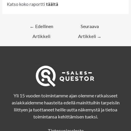
Katso koko raportti
täältä
←
Edellinen
Seuraava
Artikkeli
Artikkeli
→
Yli 15 vuoden toimintamme ajan olemme ratkaisseet
asiakkaidemme haasteita edellä mainittuihin tarpeisiin
liittyen ja tuottaneet heille uutta näkemystä ja tietoa
toimintansa kehittämisen tueksi.
Tietosuojaseloste