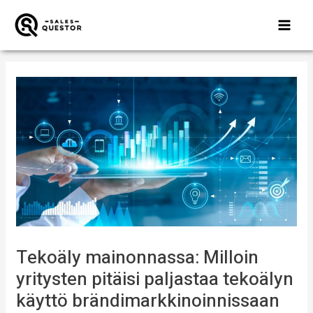
MAI
ME
Siirry
Post
sisältöön
navigation
Tekoäly mainonnassa: Milloin
yritysten pitäisi paljastaa tekoälyn
käyttö brändimarkkinoinnissaan