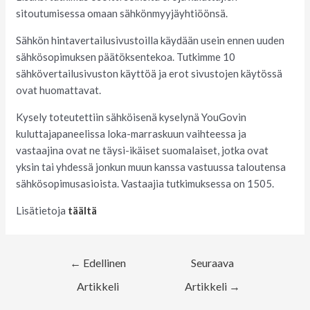
sitoutumisessa omaan sähkönmyyjäyhtiöönsä.
Sähkön hintavertailusivustoilla käydään usein ennen uuden
sähkösopimuksen päätöksentekoa. Tutkimme 10
sähkövertailusivuston käyttöä ja erot sivustojen käytössä
ovat huomattavat.
Kysely toteutettiin sähköisenä kyselynä YouGovin
kuluttajapaneelissa loka-marraskuun vaihteessa ja
vastaajina ovat ne täysi-ikäiset suomalaiset, jotka ovat
yksin tai yhdessä jonkun muun kanssa vastuussa taloutensa
sähkösopimusasioista. Vastaajia tutkimuksessa on 1505.
Lisätietoja
täältä
←
Edellinen
Seuraava
Artikkeli
Artikkeli
→