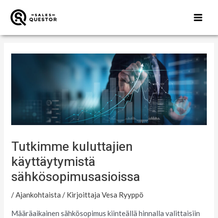
MAI
ME
Siirry
Post
sisältöön
navigation
Tutkimme kuluttajien
käyttäytymistä
sähkösopimusasioissa
/
Ajankohtaista
/ Kirjoittaja
Vesa Ryyppö
Määräaikainen sähkösopimus kiinteällä hinnalla valittaisiin