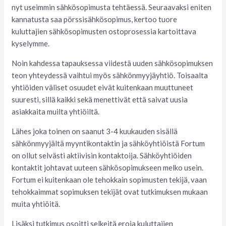
nyt useimmin sähkösopimusta tehtäessä. Seuraavaksi eniten
kannatusta saa pörssisähkösopimus, kertoo tuore
kuluttajien sähkösopimusten ostoprosessia kartoittava
kyselymme.
Noin kahdessa tapauksessa viidestä uuden sähkösopimuksen
teon yhteydessä vaihtui myös sähkönmyyjäyhtiö. Toisaalta
yhtiöiden väliset osuudet eivät kuitenkaan muuttuneet
suuresti, sillä kaikki sekä menettivät että saivat uusia
asiakkaita muilta yhtiöiltä.
Lähes joka toinen on saanut 3-4 kuukauden sisällä
sähkönmyyjältä myyntikontaktin ja sähköyhtiöistä Fortum
on ollut selvästi aktiivisin kontaktoija. Sähköyhtiöiden
kontaktit johtavat uuteen sähkösopimukseen melko usein.
Fortum ei kuitenkaan ole tehokkain sopimusten tekijä, vaan
tehokkaimmat sopimuksen tekijät ovat tutkimuksen mukaan
muita yhtiöitä.
Lisäksi tutkimus osoitti selkeitä eroja kuluttajien